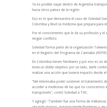
Ya es posible viajar dentro de Argentina trans
hacia otros países de la región.
Eso es lo que demuestra el caso de Soledad Gare
Colombia y llevó la medicina que prepara para ell
Por el conocimiento que le da su profesión y el
ningún conflicto.
Soledad forma parte de la organización Tolweed C
en el Registro del Programa de Cannabis (REP
En Colombia tienen familiares y por eso es un de
tenía un doble objetivo: por un lado, darle conti
realizar una acción que tuviera impacto desde el
“Me interesaba poder sostener el tratamiento d
acceder a medicinas de las que no conocemos el 
transpotarlo”, contó Soledad a THC.
Y agregó: “También fue una forma de militancia. 
vez más masivo, que trasciende fronteras y, en 