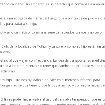
portando cannabis, sin embargo es un derecho que comienza a ampliar
ca, una abogada de Tierra del Fuego que a principios de julio viajó 
a y para tratar a su hijo.
 activismo cannábico, tomó una serie de recaudos previos y no tuvo
lub, de la localidad de Tolhuin y tanto ella como su hijo están inscr
ROCANN).
stino al que viajan con frecuencia. La idea de transportar su medicin
nuidad a los tratamientos sin tener que cambiar de producto y, por el 
 activismo.
e mi hijo. Esto nos ayudaba a no caer en el mercado informal para
origen. Yo sé qué tiene lo que le doy a mi hijo y por eso la necesida
El fin es poder hacer visible el uso del cannabis terapéutico, que es 
consecuencia, los Estados tienen que poder garantizar nuestro derec