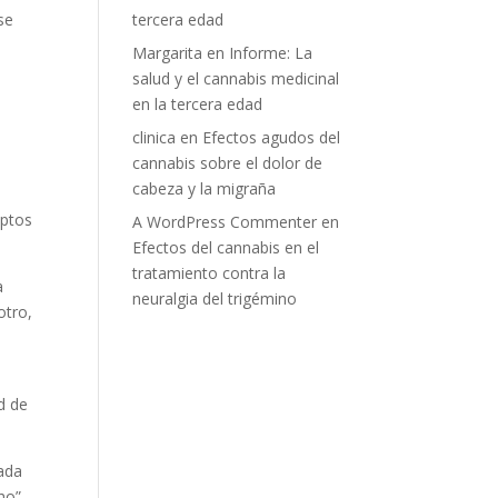
tercera edad
se
Margarita
en
Informe: La
salud y el cannabis medicinal
a
en la tercera edad
clinica
en
Efectos agudos del
cannabis sobre el dolor de
cabeza y la migraña
iptos
A WordPress Commenter
en
Efectos del cannabis en el
tratamiento contra la
a
neuralgia del trigémino
otro,
d de
cada
ho”.