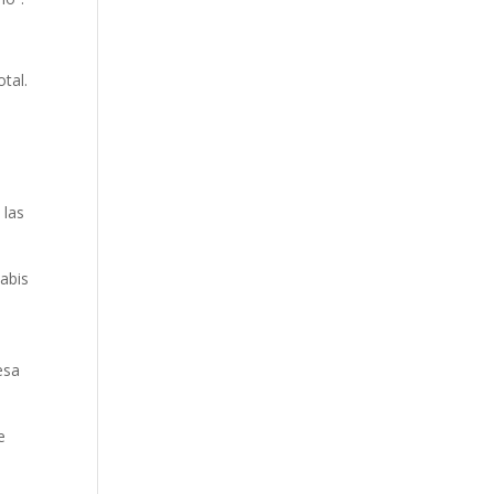
tal.
 las
abis
esa
e