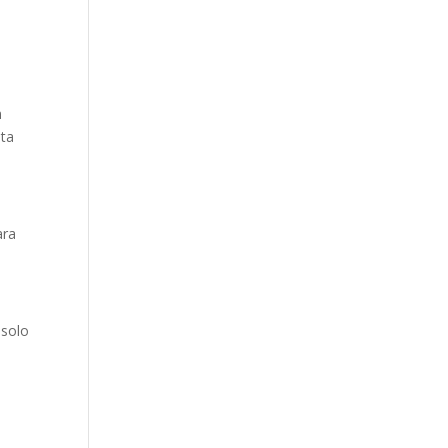
n
lta
ara
 solo