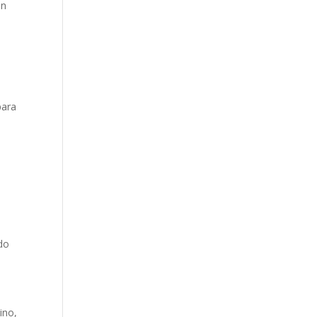
un
para
ado
ino,