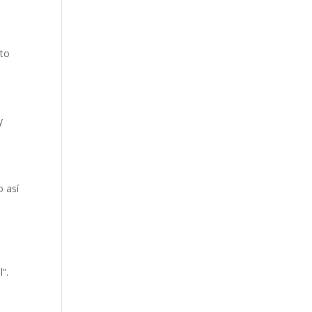
ato
y
o así
”.