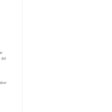
n
ar
 del
haber