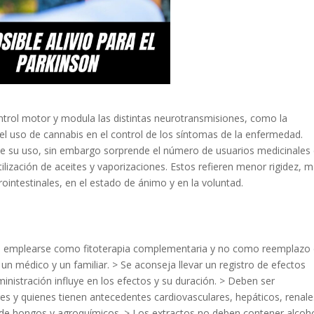
ntrol motor y modula las distintas neurotransmisiones, como la
del uso de cannabis en el control de los síntomas de la enfermedad.
ale su uso, sin embargo sorprende el número de usuarios medicinales
ilización de aceites y vaporizaciones. Estos refieren menor rigidez, 
ointestinales, en el estado de ánimo y en la voluntad.
be emplearse como fitoterapia complementaria y no como reemplazo 
un médico y un familiar. > Se aconseja llevar un registro de efectos
inistración influye en los efectos y su duración. > Deben ser
s y quienes tienen antecedentes cardiovasculares, hepáticos, renale
es de hongos y agroquímicos. > Los extractos no deben contener alcoho