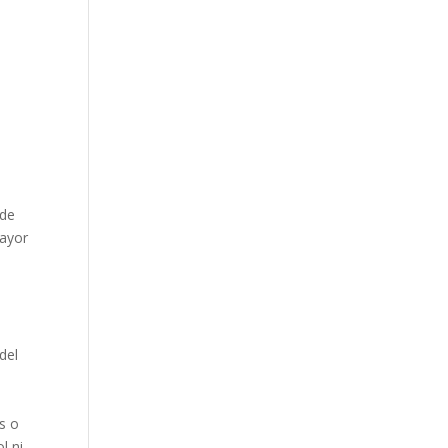
 de
mayor
del
s o
l ni