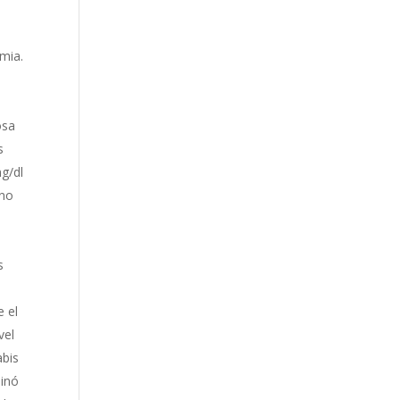
emia.
osa
s
g/dl
 no
s
e el
vel
abis
minó