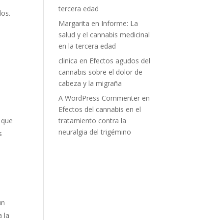
tercera edad
los.
Margarita
en
Informe: La
salud y el cannabis medicinal
en la tercera edad
s
clinica
en
Efectos agudos del
cannabis sobre el dolor de
cabeza y la migraña
A WordPress Commenter
en
Efectos del cannabis en el
n que
tratamiento contra la
neuralgia del trigémino
s
un
a la