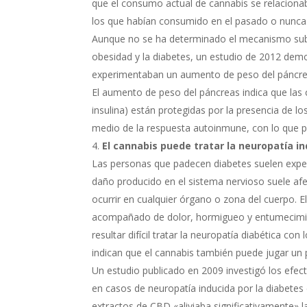
que el consumo actual de cannabis se relaciona
los que habían consumido en el pasado o nunca
Aunque no se ha determinado el mecanismo subya
obesidad y la diabetes, un estudio de 2012 dem
experimentaban un aumento de peso del páncrea
El aumento de peso del páncreas indica que las 
insulina) están protegidas por la presencia de lo
medio de la respuesta autoinmune, con lo que p
El cannabis puede tratar la neuropatía in
Las personas que padecen diabetes suelen expe
daño producido en el sistema nervioso suele afe
ocurrir en cualquier órgano o zona del cuerpo. 
acompañado de dolor, hormigueo y entumecimien
resultar difícil tratar la neuropatía diabética 
indican que el cannabis también puede jugar un 
Un estudio publicado en 2009 investigó los efect
en casos de neuropatía inducida por la diabetes
extractos de CBD «aliviaba significativamente» 