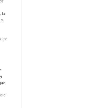
 de
, la
 y
n por
a
de
 que
idiol