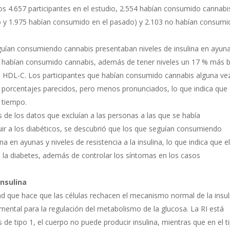
los 4.657 participantes en el estudio, 2.554 habían consumido cannabi
o y 1.975 habían consumido en el pasado) y 2.103 no habían consumi
guían consumiendo cannabis presentaban niveles de insulina en ayun
a habían consumido cannabis, además de tener niveles un 17 % más 
s de HDL-C. Los participantes que habían consumido cannabis alguna ve
 porcentajes parecidos, pero menos pronunciados, lo que indica que 
 tiempo.
s de los datos que excluían a las personas a las que se había
uir a los diabéticos, se descubrió que los que seguían consumiendo
a en ayunas y niveles de resistencia a la insulina, lo que indica que e
e la diabetes, además de controlar los síntomas en los casos
insulina
dad que hace que las células rechacen el mecanismo normal de la insul
ental para la regulación del metabolismo de la glucosa. La RI está
s de tipo 1, el cuerpo no puede producir insulina, mientras que en el t