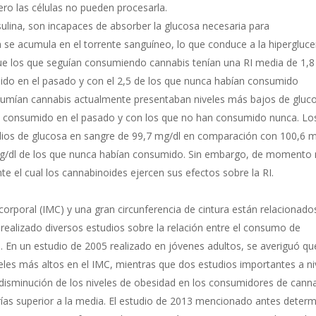
pero las células no pueden procesarla.
nsulina, son incapaces de absorber la glucosa necesaria para
da se acumula en el torrente sanguíneo, lo que conduce a la hipergluc
ue los que seguían consumiendo cannabis tenían una RI media de 1,8
ido en el pasado y con el 2,5 de los que nunca habían consumido
sumían cannabis actualmente presentaban niveles más bajos de gluc
n consumido en el pasado y con los que no han consumido nunca. Lo
ios de glucosa en sangre de 99,7 mg/dl en comparación con 100,6 m
mg/dl de los que nunca habían consumido. Sin embargo, de momento
 el cual los cannabinoides ejercen sus efectos sobre la RI.
corporal (IMC) y una gran circunferencia de cintura están relacionado
n realizado diversos estudios sobre la relación entre el consumo de
. En un estudio de 2005 realizado en jóvenes adultos, se averiguó qu
les más altos en el IMC, mientras que dos estudios importantes a ni
 disminución de los niveles de obesidad en los consumidores de cann
rías superior a la media. El estudio de 2013 mencionado antes deter