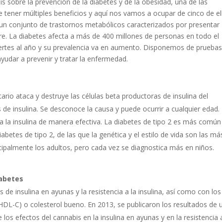
is sobre la prevención de la diabetes y de la obesidad, una de las
e tener múltiples beneficios y aquí nos vamos a ocupar de cinco de el
a un conjunto de trastornos metabólicos caracterizados por presentar
re. La diabetes afecta a más de 400 millones de personas en todo el
ertes al año y su prevalencia va en aumento. Disponemos de prueba
yudar a prevenir y tratar la enfermedad.
ario ataca y destruye las células beta productoras de insulina del
 de insulina. Se desconoce la causa y puede ocurrir a cualquier edad.
iza la insulina de manera efectiva. La diabetes de tipo 2 es más comú
iabetes de tipo 2, de las que la genética y el estilo de vida son las má
ncipalmente los adultos, pero cada vez se diagnostica más en niños.
iabetes
s de insulina en ayunas y la resistencia a la insulina, así como con los
(HDL-C) o colesterol bueno. En 2013, se publicaron los resultados de 
los efectos del cannabis en la insulina en ayunas y en la resistencia 