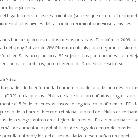
ducir hiperglucemia.
el hígado contra el estrés oxidativo (se cree que es un factor impor
 aumentaba los niveles del factor de crecimiento nervioso a niveles
anos han arrojado resultados menos positivos. También en 2009, un
idad del spray Sativex de GW Pharmaceuticals para mejorar los sínto
stró o bien Sativex o placebo a 30 sujetos. Las puntuaciones que refle
en todos los ámbitos, pero el efecto de Sativex no resultó ser
iabética
ue han padecido la enfermedad durante más de una década desarrolla
a (DRP), en la que las células de la retina son dañadas progresivame
ente el 5 % de los nuevos casos de ceguera cada año en los EE. UU
 glucosa de la barrera hemato-retiniana, una red de células estrecha
s de la sangre entren en el tejido de la retina. Esta ruptura hace que
demás de aumentar la probabilidad de sangrado dentro de la retina.
 proinflamatoria y los del estrés oxidativo desempeñan un papel