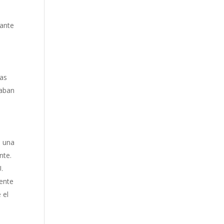
tante
mas
jaban
n una
nte.
.
mente
 el