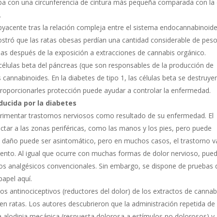
ba con una circunferencia de cintura más pequeña comparada con la
.
cente tras la relación compleja entre el sistema endocannabinoide
ostró que las ratas obesas perdían una cantidad considerable de peso
s después de la exposición a extracciones de cannabis orgánico.
células beta del páncreas (que son responsables de la producción de
s cannabinoides. En la diabetes de tipo 1, las células beta se destruye
roporcionarles protección puede ayudar a controlar la enfermedad.
ducida por la diabetes
rimentar trastornos nerviosos como resultado de su enfermedad. El
ctar a las zonas periféricas, como las manos y los pies, pero puede
El daño puede ser asintomático, pero en muchos casos, el trastorno v
to. Al igual que ocurre con muchas formas de dolor nervioso, pue
con los analgésicos convencionales. Sin embargo, se dispone de pruebas
papel aquí.
os antinociceptivos (reductores del dolor) de los extractos de cannab
 en ratas. Los autores descubrieron que la administración repetida de
la alodinia mecánica (respuesta dolorosa a estímulos no dolorosos) y