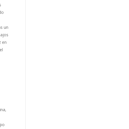
s
do
as un
bajos
z en
el
l
ina,
ipo