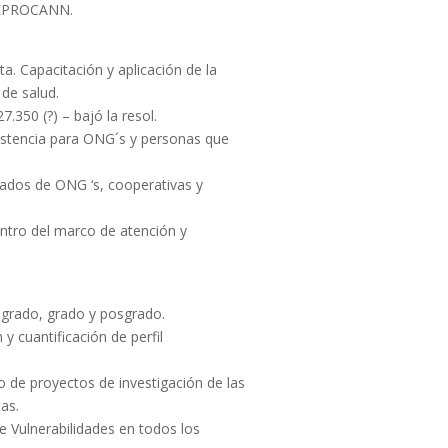
 REPROCANN.
a. Capacitación y aplicación de la
de salud.
.350 (?) – bajó la resol.
stencia para ONG´s y personas que
rados de ONG ‘s, cooperativas y
entro del marco de atención y
egrado, grado y posgrado.
 y cuantificación de perfil
o de proyectos de investigación de las
cas.
e Vulnerabilidades en todos los