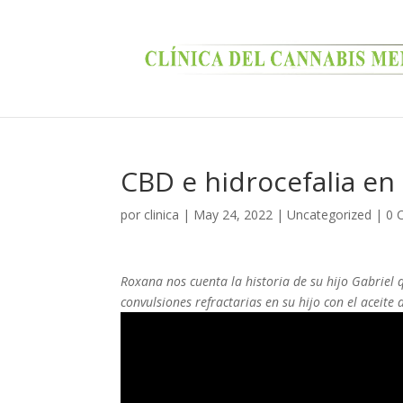
CBD e hidrocefalia en 
por
clinica
|
May 24, 2022
|
Uncategorized
|
0 
Roxana nos cuenta la historia de su hijo Gabriel
convulsiones refractarias en su hijo con el aceite 