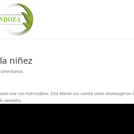
la niñez
Comentarios
 quien vive con hidrocefalia. Esta Mamá nos cuenta cómo disminuyeron l
de cannabis.